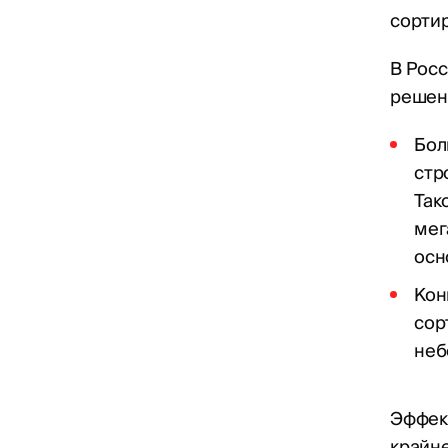
сортир
В Рос
решен
Бол
стр
Так
мег
осн
Кон
сор
неб
Эффект
крайне