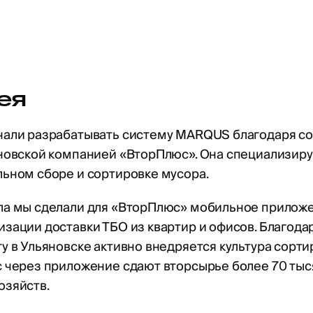
ея
чали разрабатывать систему MARQUS благодаря со
новской компанией «ВторПлюс». Она специализиру
ьном сборе и сортировке мусора.
ла мы сделали для «ВторПлюс» мобильное прилож
зации доставки ТБО из квартир и офисов. Благода
у в Ульяновске активно внедряется культура сорти
с через приложение сдают вторсырье более 70 тыс
озяйств.