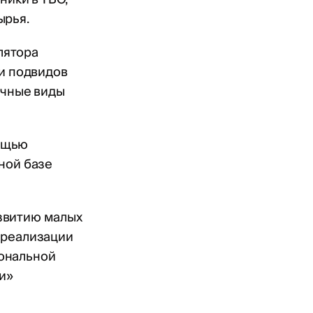
ырья.
лятора
 и подвидов
ичные виды
ощью
ной базе
звитию малых
 реализации
иональной
и»