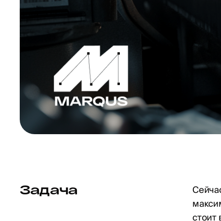
Задача
Сейча
максим
стоит