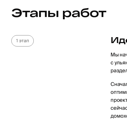
Этапы работ
Ид
1 этап
Мы на
с улья
раздел
Снача
оптими
проект
сейча
домох