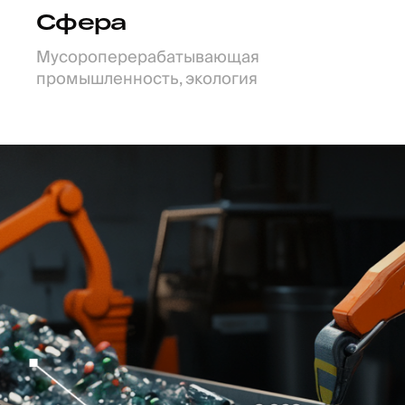
Сфера
Мусороперерабатывающая
промышленность, экология