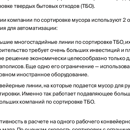
овке твердых бытовых отходов (ТБО).
сии компании по сортировке мусора используют 2 
ия для автоматизации:
ьшие многостадийные линии по сортировке ТБО, и
оительство требует очень больших инвестиций и п
ое решение экономически целесообразно только д
аполисов. Еще одно его ограничение — использова
овном иностранное оборудование.
вейерные линии, на которые подается мусор для р
тировки. Именно так работает подавляющее боль
ольших компаний по сортировке ТБО.
ивность в расчете на одного рабочего конвейерн
 мала. По оценкам скорость сортировки с огранич