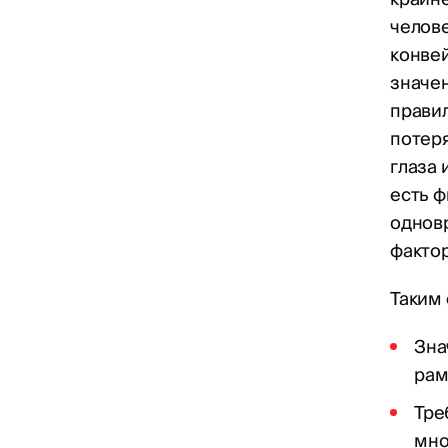
челове
конвей
значен
правил
потеря
глаза 
есть ф
одновр
факто
Таким
Зна
рам
Тре
мно