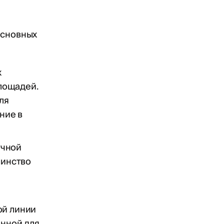
основных
х
лощадей.
ля
ние в
учной
шинство
ой линии
енной для