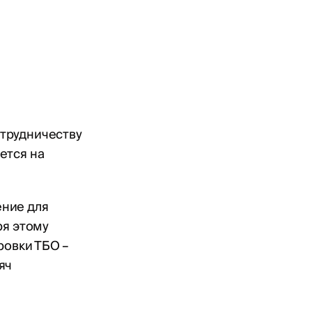
трудничеству
ется на
ение для
ря этому
ровки ТБО –
яч