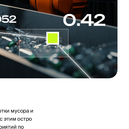
тки мусора и
с этим остро
риятий по