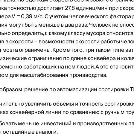
ка точностью достигает 27,8 единиц/мин при скор
ера V = 0,39 м/c. С учетом человеческого фактора
ия могут быть меньше в два раза. Человек не спос
ьно определить, к какому классу мусора относится 
в в скорости – возможности скорости работы чел
и мозга ограничены. Кроме того, при таком типе а
изические ограничения по длине конвейера и коли
еменно работающих на нем людей. А это становит
ром для масштабирования производства.
 образом, решение по автоматизации сортировки Т
чительно увеличить объемы и точность сортировки
ках конвейерной линии по сравнению с ручным тр
бовать меньше инвестиций и производственных п
гостадийные аналоги.