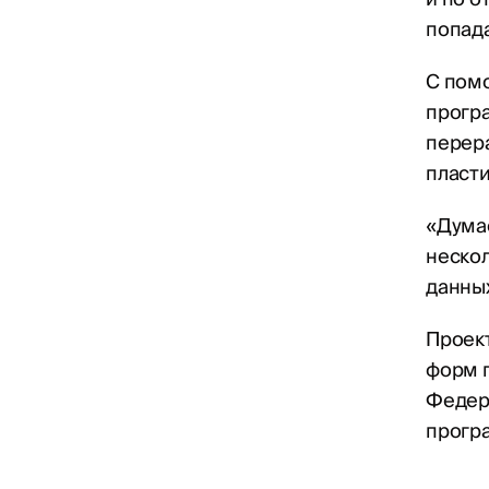
попада
С пом
програ
перера
пласти
«Дума
нескол
данных
Проек
форм 
Федер
прогр