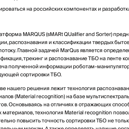
ироваться на российских компонентах и разработк
тформа MARQUS (sMARt QUalifier and Sorter) пред
ии, распознавания и классификации твердых быто
отоку. Главной задачей MarQus является определе
фикация, трекинг и распознавание ТБО на ленте к
ача полученной информации роботам-манипулято
дующей сортировки ТБО.
ове нашего решения лежит технология распознава
алов (Material recognition) на базе мультиспектра
ов. Основываясь на отличиях в отражающих спосо
 материалов, технология Material recognition позв
ельно повысить точность сортировки ТБО не тольк
тдельным маркам. А также определять наличие орга