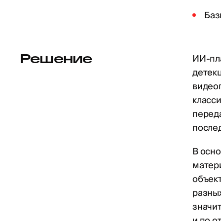
Баз
Решение
ИИ-пла
детекц
видеоп
класси
перед
после
В осн
матери
объект
разных
значит
и по о