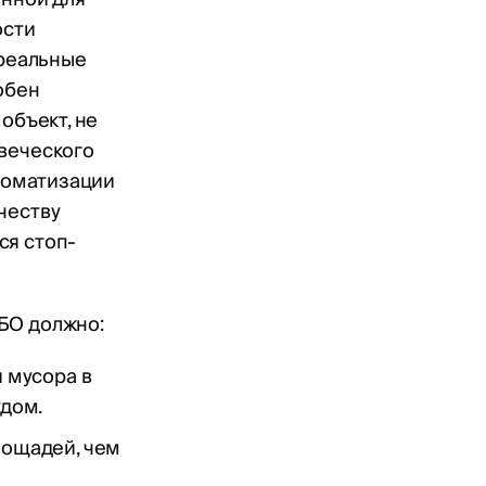
ости
 реальные
обен
объект, не
овеческого
втоматизации
честву
ся стоп-
БО должно:
 мусора в
удом.
лощадей, чем