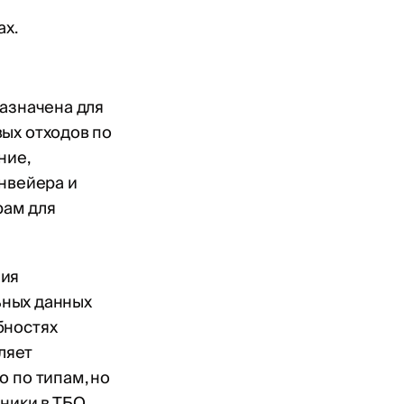
ах.
назначена для
вых отходов по
ние,
онвейера и
рам для
ния
льных данных
бностях
оляет
о по типам, но
ники в ТБО,